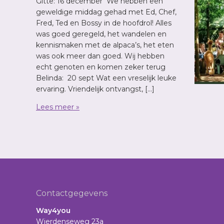
Gitte: 16 december We hebben een
geweldige middag gehad met Ed, Chef,
Fred, Ted en Bossy in de hoofdrol! Alles
was goed geregeld, het wandelen en
kennismaken met de alpaca’s, het eten
was ook meer dan goed. Wij hebben
echt genoten en komen zeker terug
Belinda: 20 sept Wat een vreselijk leuke
ervaring. Vriendelijk ontvangst, […]
Lees meer »
Footer
Contactgegevens
Way4you
Wierdenseweg 23a