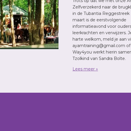
Trots op dat we met onze A
Zelfverzekerd naar de brugk
in de Tubantia Reggestreek 
maart is de eerstvolgende
informatieavond voor ouders
leerkrachten en verwijzers. 
harte welkom, meld je aan v
ayamtraining@gmail.com of v
Way4you werkt hierin same
Tzolkind van Sandra Bolte.
Lees meer »