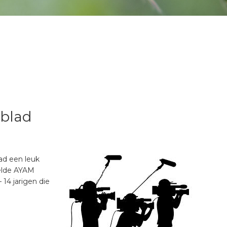
sblad
lad een leuk
kelde AYAM
 14 jarigen die