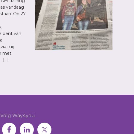
YAM training
las vandaag
staan. Op 27
,
Je bent van
ia
ia mij.
n met
 […]
Volg Way4you