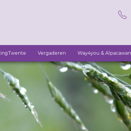
lingTwente
Vergaderen
Way4you & Alpacawan