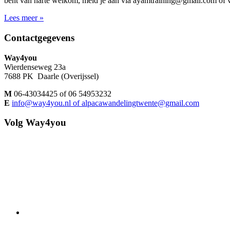
bent van harte welkom, meld je aan via ayamtraining@gmail.com o
Lees meer »
Footer
Contactgegevens
Way4you
Wierdenseweg 23a
7688 PK Daarle (Overijssel)
M
06-43034425 of 06 54953232
E
info@way4you.nl of alpacawandelingtwente@gmail.com
Volg Way4you