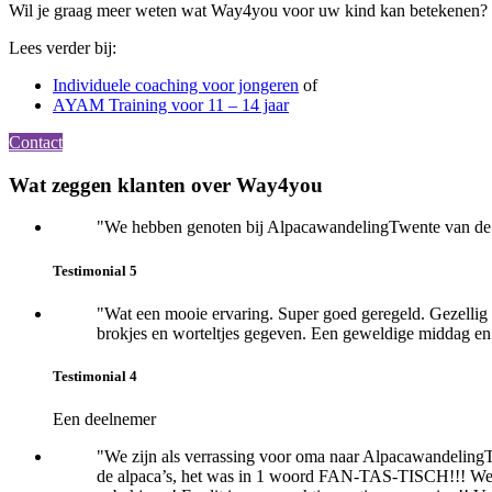
Wil je graag meer weten wat Way4you voor uw kind kan betekenen
Lees verder bij:
Individuele coaching voor jongeren
of
AYAM Training voor 11 – 14 jaar
Contact
Primary
Wat zeggen klanten over Way4you
Sidebar
"We hebben genoten bij AlpacawandelingTwente van de al
Testimonial 5
"Wat een mooie ervaring. Super goed geregeld. Gezellig d
brokjes en worteltjes
gegeven. Een geweldige middag en 
Testimonial 4
Een deelnemer
"We zijn als verrassing voor oma naar AlpacawandelingT
de alpaca’s, het was in 1 woord FAN-TAS-TISCH!!! We heb