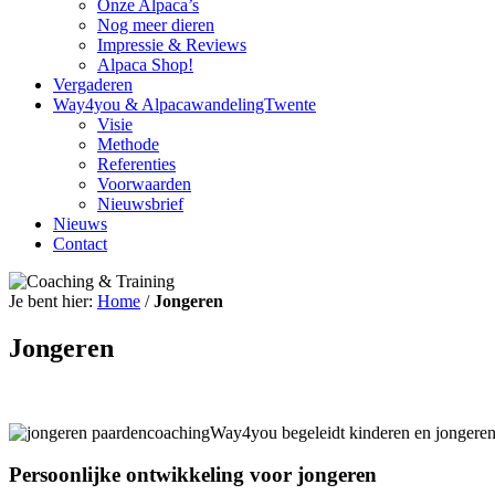
Onze Alpaca’s
Nog meer dieren
Impressie & Reviews
Alpaca Shop!
Vergaderen
Way4you & AlpacawandelingTwente
Visie
Methode
Referenties
Voorwaarden
Nieuwsbrief
Nieuws
Contact
Je bent hier:
Home
/
Jongeren
Jongeren
Way4you begeleidt kinderen en jongeren i
Persoonlijke ontwikkeling voor jongeren