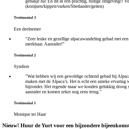
gebakje na! En dit in een prachtig, rustige omgeving!! V
(konijnen/kippen/varken/Shetlander/geiten)
Testimonial 3
Een deelnemer
“Zeer leuke en gezellige alpacawandeling gehad met een h
merkbaar. Aanrader!”
Testimonial 2
Syndion
"Wat hebben wij een geweldige ochtend gehad bij Alpaca
maken met de Alpaca’s. Het is echt een unieke ervaring wa
bijzonder. Het regende maar we konden gelukkig droog sta
aanrader en komen zeker nog eens terug."
Testimonial 1
Monique ter Haar
Nieuw! Huur de Yurt voor een bijzondere bijeenkomst