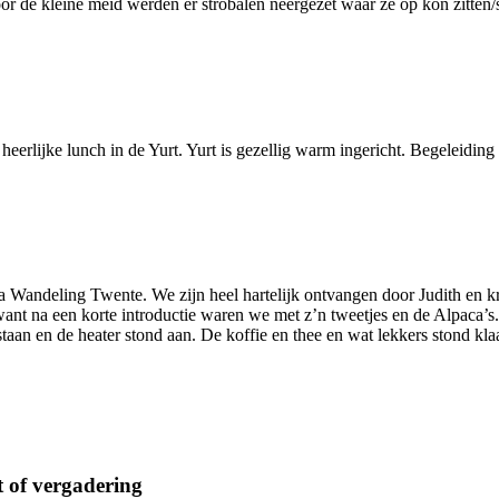
oor de kleine meid werden er strobalen neergezet waar ze op kon zitten
eerlijke lunch in de Yurt. Yurt is gezellig warm ingericht. Begeleiding
 Wandeling Twente. We zijn heel hartelijk ontvangen door Judith en k
nt na een korte introductie waren we met z’n tweetjes en de Alpaca’s. Je
an en de heater stond aan. De koffie en thee en wat lekkers stond klaar
 of vergadering