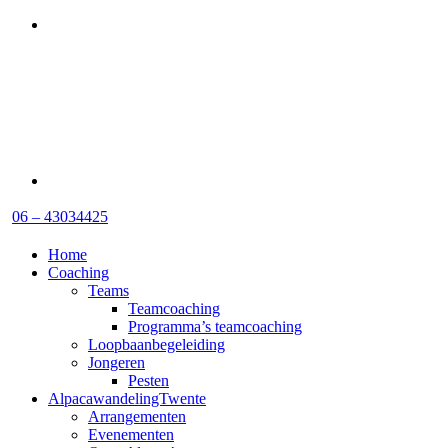
06 – 43034425
Home
Coaching
Teams
Teamcoaching
Programma’s teamcoaching
Loopbaanbegeleiding
Jongeren
Pesten
AlpacawandelingTwente
Arrangementen
Evenementen