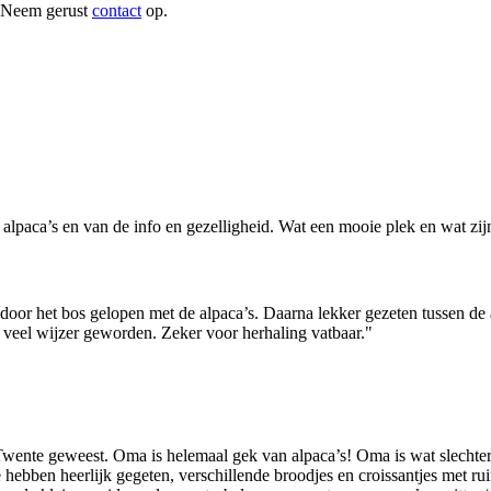
? Neem gerust
contact
op.
paca’s en van de info en gezelligheid. Wat een mooie plek en wat zij
oor het bos gelopen met de alpaca’s. Daarna lekker gezeten tussen de al
veel wijzer geworden. Z
eker voor herhaling vatbaar."
wente geweest. Oma is helemaal gek van alpaca’s! Oma is wat slechte
ben heerlijk gegeten, verschillende broodjes en croissantjes met ruim