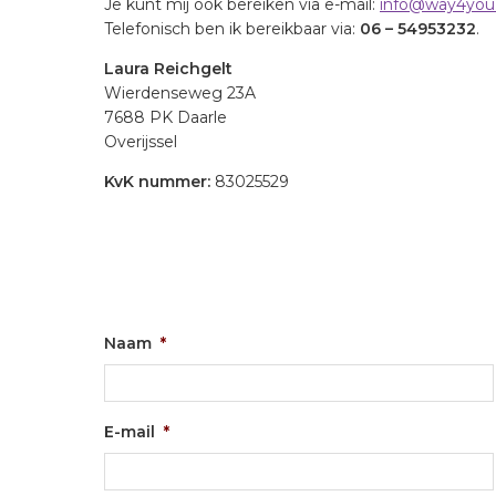
Je kunt mij ook bereiken via e-mail:
info@way4you.
Telefonisch ben ik bereikbaar via:
06 – 54953232
.
Laura Reichgelt
Wierdenseweg 23A
7688 PK Daarle
Overijssel
KvK nummer:
83025529
Naam
*
E-mail
*