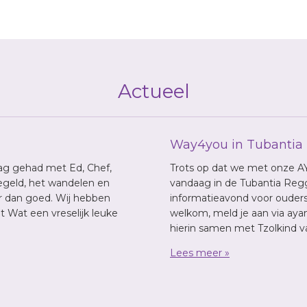
Actueel
Way4you in Tubantia
g gehad met Ed, Chef,
Trots op dat we met onze AY
regeld, het wandelen en
vandaag in de Tubantia Regg
r dan goed. Wij hebben
informatieavond voor ouders,
 Wat een vreselijk leuke
welkom, meld je aan via ay
hierin samen met Tzolkind 
Lees meer »