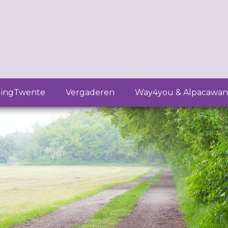
lingTwente
Vergaderen
Way4you & Alpacawan