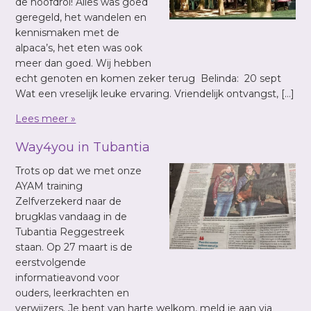
de hoofdrol! Alles was goed
geregeld, het wandelen en
kennismaken met de
alpaca’s, het eten was ook
meer dan goed. Wij hebben
echt genoten en komen zeker terug Belinda: 20 sept
Wat een vreselijk leuke ervaring. Vriendelijk ontvangst, […]
Lees meer »
Way4you in Tubantia
Trots op dat we met onze
AYAM training
Zelfverzekerd naar de
brugklas vandaag in de
Tubantia Reggestreek
staan. Op 27 maart is de
eerstvolgende
informatieavond voor
ouders, leerkrachten en
verwijzers. Je bent van harte welkom, meld je aan via