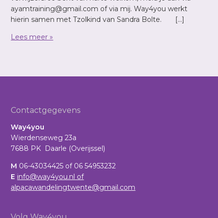
ayamtraining@gmail.com of via mij. Way4you werkt
hierin samen met Tzolkind van Sandra Bolte. […]
Lees meer »
Footer
Contactgegevens
Way4you
Wierdenseweg 23a
7688 PK Daarle (Overijssel)
M
06-43034425 of 06 54953232
E
info@way4you.nl of
alpacawandelingtwente@gmail.com
Volg Way4you