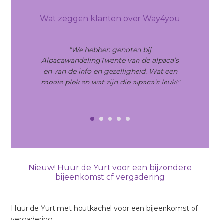
Primary
Sidebar
Wat zeggen klanten over Way4you
"We hebben genoten bij
AlpacawandelingTwente van de alpaca’s
en van de info en gezelligheid. Wat een
mooie plek en wat zijn die alpaca’s leuk!"
Nieuw! Huur de Yurt voor een bijzondere
bijeenkomst of vergadering
Huur de Yurt met houtkachel voor een bijeenkomst of
vergadering.