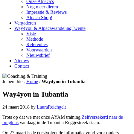
Onze Alpaca’s
Nog meer dieren
Impressie & Reviews
Alpaca Shop!
Vergaderen
Way4you & AlpacawandelingTwente
Visie
Methode
Referenties
Voorwaarden
Nieuwsbrief
Nieuws
Contact
Je bent hier:
Home
/
Way4you in Tubantia
Way4you in Tubantia
24 maart 2018
by
LauraReichgelt
Trots op dat we met onze AYAM training
Zelfverzekerd naar de
brugklas
vandaag in de Tubantia Reggestreek staan.
Op 27 maart is de eerstvolgende informatieavond voor ouders,