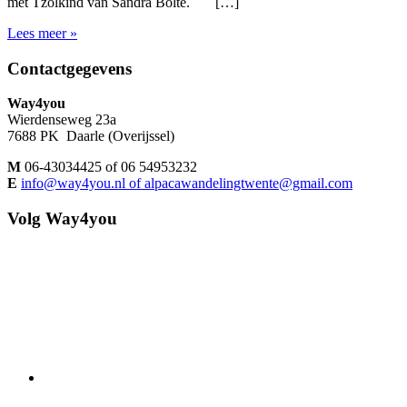
met Tzolkind van Sandra Bolte. […]
Lees meer »
Footer
Contactgegevens
Way4you
Wierdenseweg 23a
7688 PK Daarle (Overijssel)
M
06-43034425 of 06 54953232
E
info@way4you.nl of alpacawandelingtwente@gmail.com
Volg Way4you