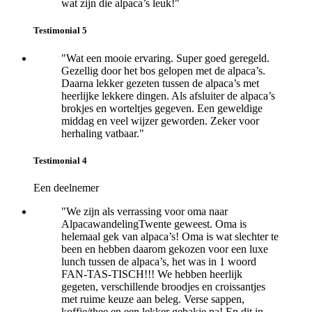
wat zijn die alpaca’s leuk!"
Testimonial 5
"Wat een mooie ervaring. Super goed geregeld.
Gezellig door het bos gelopen met de alpaca’s.
Daarna lekker gezeten tussen de alpaca’s met
heerlijke lekkere dingen. Als afsluiter de alpaca’s
brokjes en worteltjes
gegeven. Een geweldige
middag en veel wijzer geworden. Z
eker voor
herhaling vatbaar."
Testimonial 4
Een deelnemer
"We zijn als verrassing voor oma naar
AlpacawandelingTwente geweest. Oma is
helemaal gek van alpaca’s! Oma is wat slechter te
been en hebben daarom gekozen voor een luxe
lunch tussen de alpaca’s, het was in 1 woord
FAN-TAS-TISCH!!! We hebben heerlijk
gegeten, verschillende broodjes en croissantjes
met ruime keuze aan beleg. Verse sappen,
koffie/thee en een lekker gebakje na! En dit in