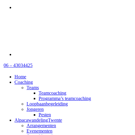
06 – 43034425
Home
Coaching
Teams
Teamcoaching
Programma’s teamcoaching
Loopbaanbegeleiding
Jongeren
Pesten
AlpacawandelingTwente
Arrangementen
Evenementen