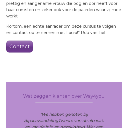
prettig en aangename vrouw die oog en oor heeft voor
haar cursisten en zeker ook voor de paarden waar zij mee
werkt.
Kortom, een echte aanrader om deze cursus te volgen
en contact op te nemen met Laura!” Rob van Tiel
Contact
Primary
Sidebar
Wat zeggen klanten over Way4you
"We hebben genoten bij
AlpacawandelingTwente van de alpaca’s
en van de info en gezelligheid. Wat een