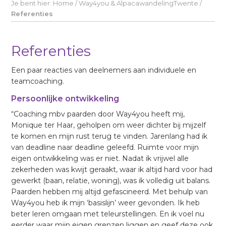
Je bent hier:
Home
/
Way4you & AlpacawandelingTwente
/
Referenties
Referenties
Een paar reacties van deelnemers aan individuele en
teamcoaching.
Persoonlijke ontwikkeling
“Coaching mbv paarden door Way4you heeft mij,
Monique ter Haar, geholpen om weer dichter bij mijzelf
te komen en mijn rust terug te vinden. Jarenlang had ik
van deadline naar deadline geleefd. Ruimte voor mijn
eigen ontwikkeling was er niet. Nadat ik vrijwel alle
zekerheden was kwijt geraakt, waar ik altijd hard voor had
gewerkt (baan, relatie, woning), was ik volledig uit balans.
Paarden hebben mij altijd gefascineerd. Met behulp van
Way4you heb ik mijn ‘basislijn’ weer gevonden. Ik heb
beter leren omgaan met teleurstellingen. En ik voel nu
eerder waar mijn eigen grenzen liggen en geef deze ook