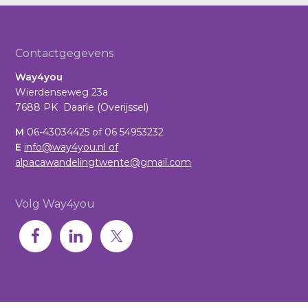
Footer
Contactgegevens
Way4you
Wierdenseweg 23a
7688 PK Daarle (Overijssel)
M
06-43034425 of 06 54953232
E
info@way4you.nl of
alpacawandelingtwente@gmail.com
Volg Way4you