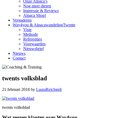
Onze Alpaca’s
Nog meer dieren
Impressie & Reviews
Alpaca Shop!
Vergaderen
Way4you & AlpacawandelingTwente
Visie
Methode
Referenties
Voorwaarden
Nieuwsbrief
Nieuws
Contact
twents volksblad
21 februari 2018
by
LauraReichgelt
twents volksblad
Reader
Primary
Wat zeggen klanten over Way4you