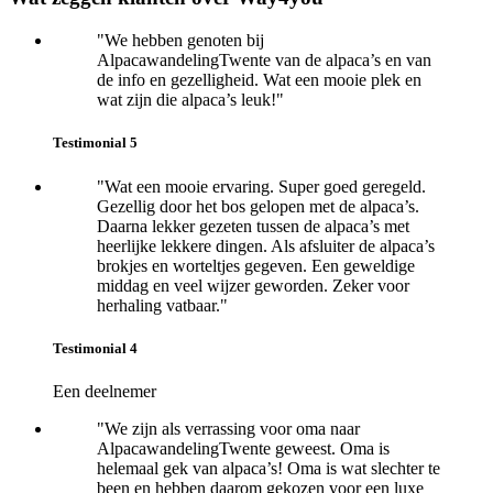
Interactions
Sidebar
"We hebben genoten bij
AlpacawandelingTwente van de alpaca’s en van
de info en gezelligheid. Wat een mooie plek en
wat zijn die alpaca’s leuk!"
Testimonial 5
"Wat een mooie ervaring. Super goed geregeld.
Gezellig door het bos gelopen met de alpaca’s.
Daarna lekker gezeten tussen de alpaca’s met
heerlijke lekkere dingen. Als afsluiter de alpaca’s
brokjes en worteltjes
gegeven. Een geweldige
middag en veel wijzer geworden. Z
eker voor
herhaling vatbaar."
Testimonial 4
Een deelnemer
"We zijn als verrassing voor oma naar
AlpacawandelingTwente geweest. Oma is
helemaal gek van alpaca’s! Oma is wat slechter te
been en hebben daarom gekozen voor een luxe