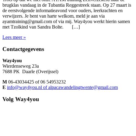
brugklas vandaag in de Tubantia Reggestreek staan. Op 27 maart is
de eerstvolgende informatieavond voor ouders, leerkrachten en
verwijzers. Je bent van harte welkom, meld je aan via
ayamtraining@gmail.com of via mij. Way4you werkt hierin samen
met Tzolkind van Sandra Bolte. […]
Lees meer »
Footer
Contactgegevens
Way4you
Wierdenseweg 23a
7688 PK Daarle (Overijssel)
M
06-43034425 of 06 54953232
E
info@way4you.nl of alpacawandelingtwente@gmail.com
Volg Way4you