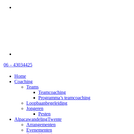
06 – 43034425
Home
Coaching
Teams
Teamcoaching
Programma’s teamcoaching
Loopbaanbegeleiding
Jongeren
Pesten
AlpacawandelingTwente
Arrangementen
Evenementen