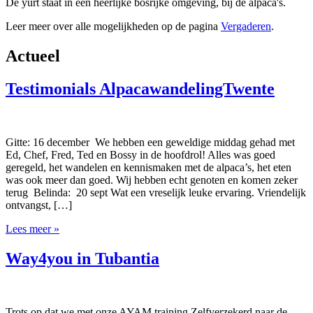
De yurt staat in een heerlijke bosrijke omgeving, bij de alpaca's.
Leer meer over alle mogelijkheden op de pagina
Vergaderen
.
Actueel
Testimonials AlpacawandelingTwente
Gitte: 16 december We hebben een geweldige middag gehad met
Ed, Chef, Fred, Ted en Bossy in de hoofdrol! Alles was goed
geregeld, het wandelen en kennismaken met de alpaca’s, het eten
was ook meer dan goed. Wij hebben echt genoten en komen zeker
terug Belinda: 20 sept Wat een vreselijk leuke ervaring. Vriendelijk
ontvangst, […]
Lees meer »
Way4you in Tubantia
Trots op dat we met onze AYAM training Zelfverzekerd naar de