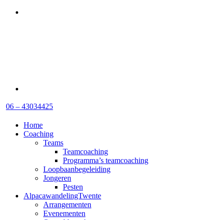
06 – 43034425
Home
Coaching
Teams
Teamcoaching
Programma’s teamcoaching
Loopbaanbegeleiding
Jongeren
Pesten
AlpacawandelingTwente
Arrangementen
Evenementen