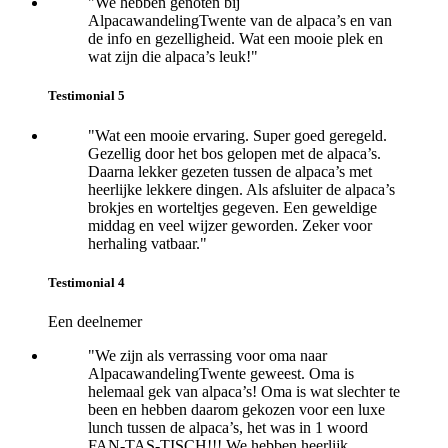
"We hebben genoten bij
AlpacawandelingTwente van de alpaca’s en van
de info en gezelligheid. Wat een mooie plek en
wat zijn die alpaca’s leuk!"
Testimonial 5
"Wat een mooie ervaring. Super goed geregeld.
Gezellig door het bos gelopen met de alpaca’s.
Daarna lekker gezeten tussen de alpaca’s met
heerlijke lekkere dingen. Als afsluiter de alpaca’s
brokjes en worteltjes
gegeven. Een geweldige
middag en veel wijzer geworden. Z
eker voor
herhaling vatbaar."
Testimonial 4
Een deelnemer
"We zijn als verrassing voor oma naar
AlpacawandelingTwente geweest. Oma is
helemaal gek van alpaca’s! Oma is wat slechter te
been en hebben daarom gekozen voor een luxe
lunch tussen de alpaca’s, het was in 1 woord
FAN-TAS-TISCH!!! We hebben heerlijk