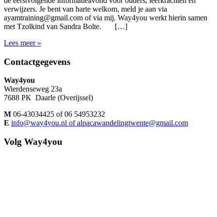
de eerstvolgende informatieavond voor ouders, leerkrachten en
verwijzers. Je bent van harte welkom, meld je aan via
ayamtraining@gmail.com of via mij. Way4you werkt hierin samen
met Tzolkind van Sandra Bolte. […]
Lees meer »
Footer
Contactgegevens
Way4you
Wierdenseweg 23a
7688 PK Daarle (Overijssel)
M
06-43034425 of 06 54953232
E
info@way4you.nl of alpacawandelingtwente@gmail.com
Volg Way4you