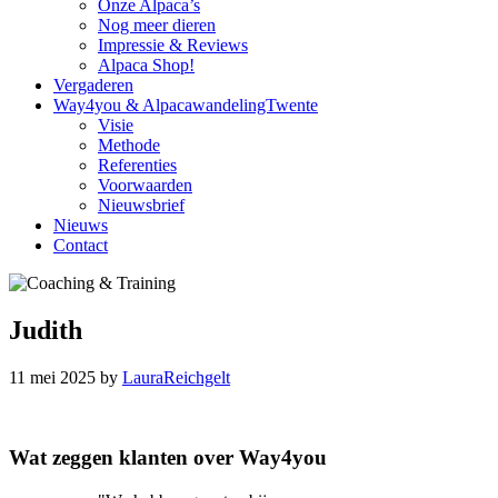
Onze Alpaca’s
Nog meer dieren
Impressie & Reviews
Alpaca Shop!
Vergaderen
Way4you & AlpacawandelingTwente
Visie
Methode
Referenties
Voorwaarden
Nieuwsbrief
Nieuws
Contact
Judith
11 mei 2025
by
LauraReichgelt
Reader
Primary
Wat zeggen klanten over Way4you
Interactions
Sidebar