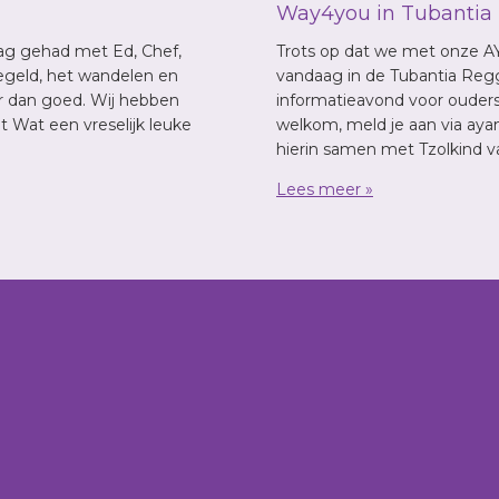
Way4you in Tubantia
g gehad met Ed, Chef,
Trots op dat we met onze AY
regeld, het wandelen en
vandaag in de Tubantia Regg
r dan goed. Wij hebben
informatieavond voor ouders,
 Wat een vreselijk leuke
welkom, meld je aan via ay
hierin samen met Tzolkind 
Lees meer »