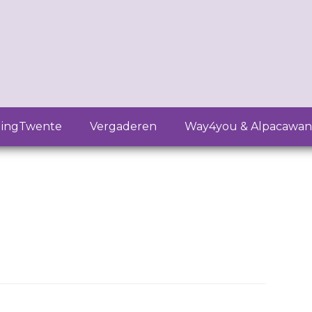
lingTwente
Vergaderen
Way4you & Alpacawan