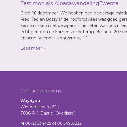
Testimonials AlpacawandelingTwente
Gitte: 16 december We hebben een geweldige midda
Fred, Ted en Bossy in de hoofdrol! Alles was goed ge
kennismaken met de alpaca’s, het eten was ook mee
echt genoten en komen zeker terug Belinda: 20 sept
ervaring. Vriendelijk ontvangst, […]
Lees meer »
Footer
Contactgegevens
Way4you
Wierdenseweg 23a
7688 PK Daarle (Overijssel)
M
06-43034425 of 06 54953232