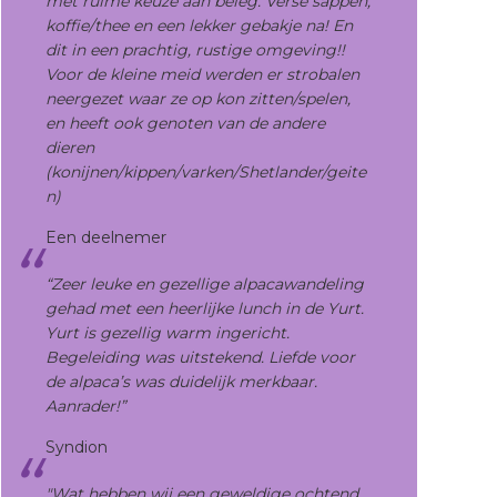
met ruime keuze aan beleg. Verse sappen,
koffie/thee en een lekker gebakje na! En
dit in een prachtig, rustige omgeving!!
Voor de kleine meid werden er strobalen
neergezet waar ze op kon zitten/spelen,
en heeft ook genoten van de andere
dieren
(konijnen/kippen/varken/Shetlander/geite
n)
Een deelnemer
“Zeer leuke en gezellige alpacawandeling
gehad met een heerlijke lunch in de Yurt.
Yurt is gezellig warm ingericht.
Begeleiding was uitstekend. Liefde voor
de alpaca’s was duidelijk merkbaar.
Aanrader!”
Syndion
"Wat hebben wij een geweldige ochtend