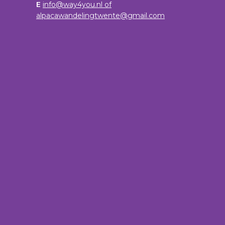
E
info@way4you.nl of
alpacawandelingtwente@gmail.com