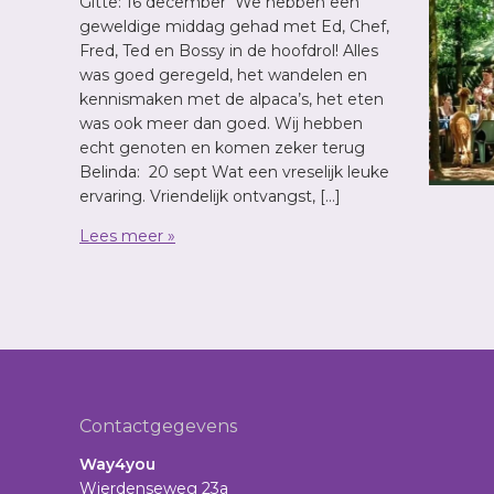
Gitte: 16 december We hebben een
geweldige middag gehad met Ed, Chef,
Fred, Ted en Bossy in de hoofdrol! Alles
was goed geregeld, het wandelen en
kennismaken met de alpaca’s, het eten
was ook meer dan goed. Wij hebben
echt genoten en komen zeker terug
Belinda: 20 sept Wat een vreselijk leuke
ervaring. Vriendelijk ontvangst, […]
Lees meer »
Footer
Contactgegevens
Way4you
Wierdenseweg 23a