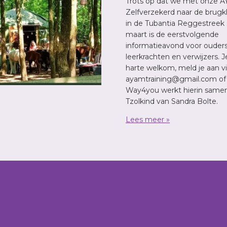
Trots op dat we met onze A
Zelfverzekerd naar de brugk
in de Tubantia Reggestreek 
maart is de eerstvolgende
informatieavond voor ouders
leerkrachten en verwijzers. 
harte welkom, meld je aan v
ayamtraining@gmail.com of v
Way4you werkt hierin same
Tzolkind van Sandra Bolte.
Lees meer »