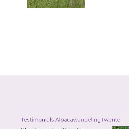
Reader
Interactions
Testimonials AlpacawandelingTwente