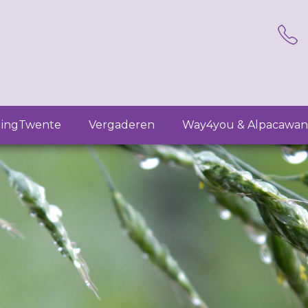
lingTwente
Vergaderen
Way4you & Alpacawan