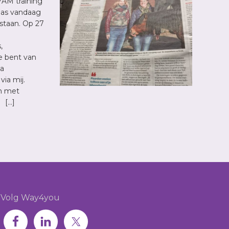
YAM training
las vandaag
staan. Op 27
,
Je bent van
ia
ia mij.
n met
 […]
Volg Way4you