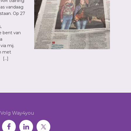
YAM training
las vandaag
staan. Op 27
,
Je bent van
ia
ia mij.
n met
 […]
Volg Way4you