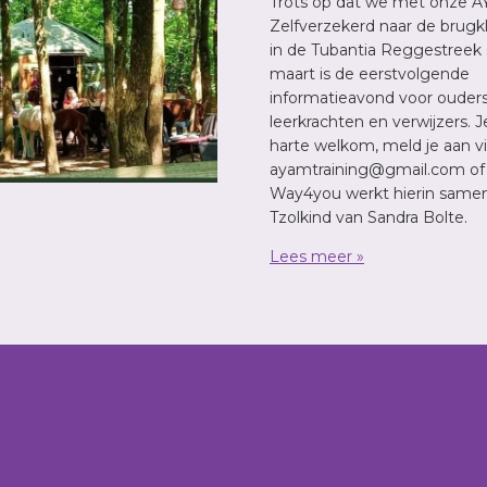
Trots op dat we met onze A
Zelfverzekerd naar de brugk
in de Tubantia Reggestreek 
maart is de eerstvolgende
informatieavond voor ouders
leerkrachten en verwijzers. 
harte welkom, meld je aan v
ayamtraining@gmail.com of v
Way4you werkt hierin same
Tzolkind van Sandra Bolte.
Lees meer »