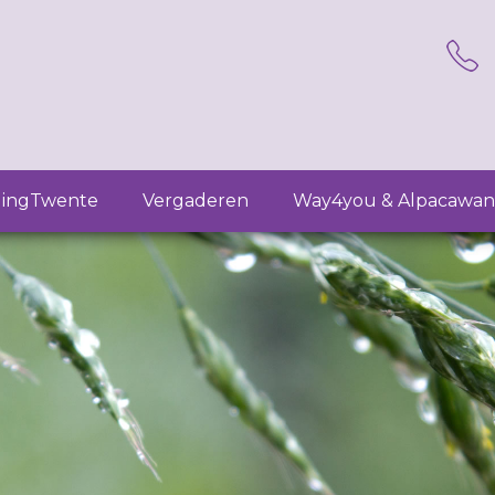
lingTwente
Vergaderen
Way4you & Alpacawan