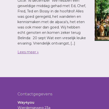
Gitte: 16 december We hebben een
geweldige middag gehad met Ed, Chef,
Fred, Ted en Bossy in de hoofdrol! Alles
was goed geregeld, het wandelen en
kennismaken met de alpaca’s, het eten
was ook meer dan goed. Wij hebben
echt genoten en komen zeker terug
Belinda: 20 sept Wat een vreselijk leuke
ervaring. Vriendelijk ontvangst, […]
Lees meer »
Footer
Contactgegevens
Way4you
Wierdenseweg 23a