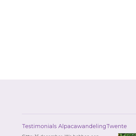
Reader
Interactions
Testimonials AlpacawandelingTwente