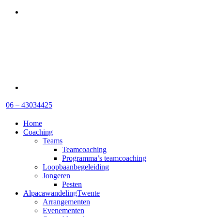
06 – 43034425
Home
Coaching
Teams
Teamcoaching
Programma’s teamcoaching
Loopbaanbegeleiding
Jongeren
Pesten
AlpacawandelingTwente
Arrangementen
Evenementen