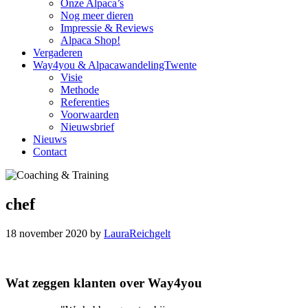
Onze Alpaca’s
Nog meer dieren
Impressie & Reviews
Alpaca Shop!
Vergaderen
Way4you & AlpacawandelingTwente
Visie
Methode
Referenties
Voorwaarden
Nieuwsbrief
Nieuws
Contact
chef
18 november 2020
by
LauraReichgelt
Reader
Primary
Wat zeggen klanten over Way4you
Interactions
Sidebar