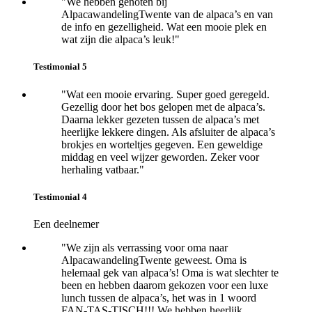
"We hebben genoten bij
AlpacawandelingTwente van de alpaca’s en van
de info en gezelligheid. Wat een mooie plek en
wat zijn die alpaca’s leuk!"
Testimonial 5
"Wat een mooie ervaring. Super goed geregeld.
Gezellig door het bos gelopen met de alpaca’s.
Daarna lekker gezeten tussen de alpaca’s met
heerlijke lekkere dingen. Als afsluiter de alpaca’s
brokjes en worteltjes
gegeven. Een geweldige
middag en veel wijzer geworden. Z
eker voor
herhaling vatbaar."
Testimonial 4
Een deelnemer
"We zijn als verrassing voor oma naar
AlpacawandelingTwente geweest. Oma is
helemaal gek van alpaca’s! Oma is wat slechter te
been en hebben daarom gekozen voor een luxe
lunch tussen de alpaca’s, het was in 1 woord
FAN-TAS-TISCH!!! We hebben heerlijk