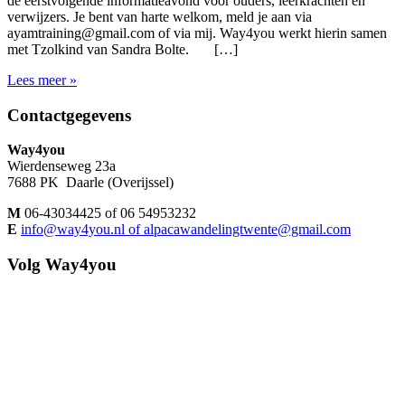
de eerstvolgende informatieavond voor ouders, leerkrachten en
verwijzers. Je bent van harte welkom, meld je aan via
ayamtraining@gmail.com of via mij. Way4you werkt hierin samen
met Tzolkind van Sandra Bolte. […]
Lees meer »
Footer
Contactgegevens
Way4you
Wierdenseweg 23a
7688 PK Daarle (Overijssel)
M
06-43034425 of 06 54953232
E
info@way4you.nl of alpacawandelingtwente@gmail.com
Volg Way4you