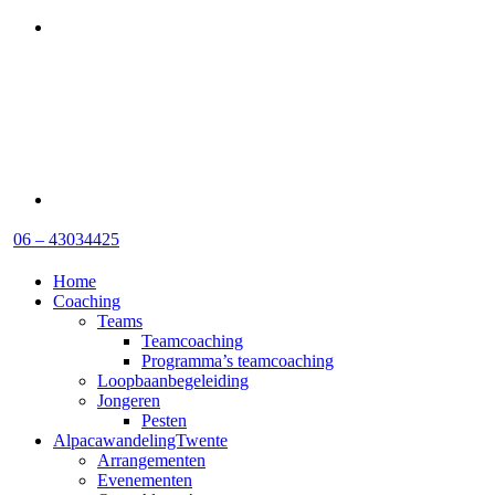
06 – 43034425
Home
Coaching
Teams
Teamcoaching
Programma’s teamcoaching
Loopbaanbegeleiding
Jongeren
Pesten
AlpacawandelingTwente
Arrangementen
Evenementen