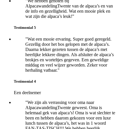
"We hebben genoten bij
AlpacawandelingTwente van de alpaca’s en van
de info en gezelligheid. Wat een mooie plek en
wat zijn die alpaca’s leuk!"
Testimonial 5
"Wat een mooie ervaring. Super goed geregeld.
Gezellig door het bos gelopen met de alpaca’s.
Daarna lekker gezeten tussen de alpaca’s met
heerlijke lekkere dingen. Als afsluiter de alpaca’s
brokjes en worteltjes
gegeven. Een geweldige
middag en veel wijzer geworden. Z
eker voor
herhaling vatbaar."
Testimonial 4
Een deelnemer
"We zijn als verrassing voor oma naar
AlpacawandelingTwente geweest. Oma is
helemaal gek van alpaca’s! Oma is wat slechter te
been en hebben daarom gekozen voor een luxe
lunch tussen de alpaca’s, het was in 1 woord
FAN-TAS-TISCH!!! We hebben heerlijk