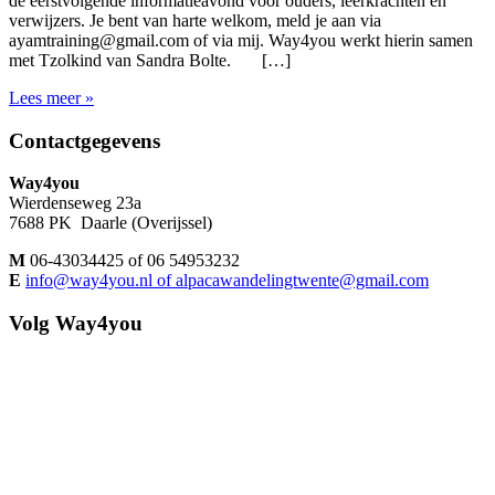
de eerstvolgende informatieavond voor ouders, leerkrachten en
verwijzers. Je bent van harte welkom, meld je aan via
ayamtraining@gmail.com of via mij. Way4you werkt hierin samen
met Tzolkind van Sandra Bolte. […]
Lees meer »
Footer
Contactgegevens
Way4you
Wierdenseweg 23a
7688 PK Daarle (Overijssel)
M
06-43034425 of 06 54953232
E
info@way4you.nl of alpacawandelingtwente@gmail.com
Volg Way4you