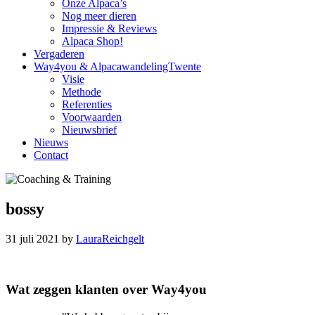
Onze Alpaca’s
Nog meer dieren
Impressie & Reviews
Alpaca Shop!
Vergaderen
Way4you & AlpacawandelingTwente
Visie
Methode
Referenties
Voorwaarden
Nieuwsbrief
Nieuws
Contact
bossy
31 juli 2021
by
LauraReichgelt
Reader
Primary
Wat zeggen klanten over Way4you
Interactions
Sidebar