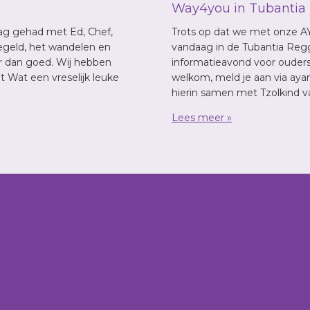
Way4you in Tubantia
g gehad met Ed, Chef,
Trots op dat we met onze AY
regeld, het wandelen en
vandaag in de Tubantia Regg
r dan goed. Wij hebben
informatieavond voor ouders,
 Wat een vreselijk leuke
welkom, meld je aan via ay
hierin samen met Tzolkind 
Lees meer »