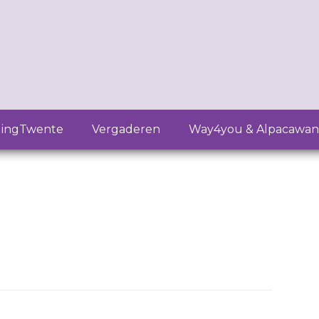
lingTwente
Vergaderen
Way4you & Alpacawan