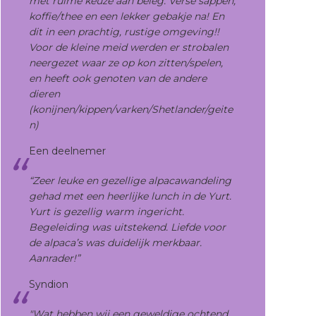
met ruime keuze aan beleg. Verse sappen,
koffie/thee en een lekker gebakje na! En
dit in een prachtig, rustige omgeving!!
Voor de kleine meid werden er strobalen
neergezet waar ze op kon zitten/spelen,
en heeft ook genoten van de andere
dieren
(konijnen/kippen/varken/Shetlander/geite
n)
Een deelnemer
“Zeer leuke en gezellige alpacawandeling
gehad met een heerlijke lunch in de Yurt.
Yurt is gezellig warm ingericht.
Begeleiding was uitstekend. Liefde voor
de alpaca’s was duidelijk merkbaar.
Aanrader!”
Syndion
"Wat hebben wij een geweldige ochtend