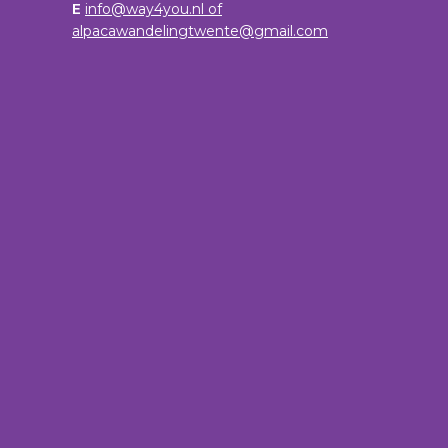
E
info@way4you.nl of
alpacawandelingtwente@gmail.com