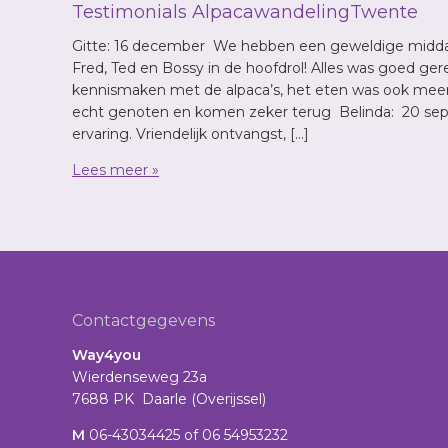
Testimonials AlpacawandelingTwente
Gitte: 16 december We hebben een geweldige midda
Fred, Ted en Bossy in de hoofdrol! Alles was goed ge
kennismaken met de alpaca’s, het eten was ook mee
echt genoten en komen zeker terug Belinda: 20 sept
ervaring. Vriendelijk ontvangst, […]
Lees meer »
Footer
Contactgegevens
Way4you
Wierdenseweg 23a
7688 PK Daarle (Overijssel)
M
06-43034425 of 06 54953232