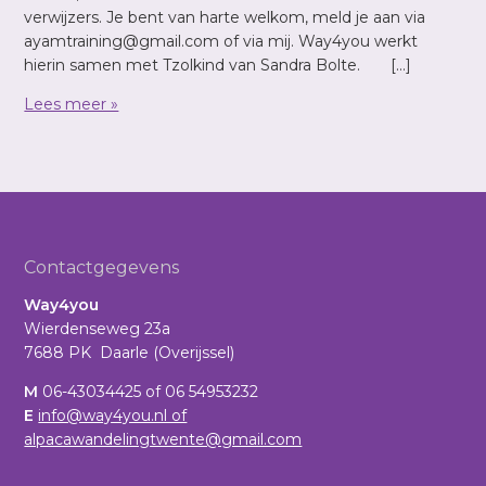
verwijzers. Je bent van harte welkom, meld je aan via
ayamtraining@gmail.com of via mij. Way4you werkt
hierin samen met Tzolkind van Sandra Bolte. […]
Lees meer »
Footer
Contactgegevens
Way4you
Wierdenseweg 23a
7688 PK Daarle (Overijssel)
M
06-43034425 of 06 54953232
E
info@way4you.nl of
alpacawandelingtwente@gmail.com