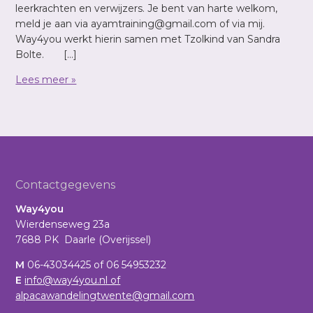
leerkrachten en verwijzers. Je bent van harte welkom,
meld je aan via ayamtraining@gmail.com of via mij.
Way4you werkt hierin samen met Tzolkind van Sandra
Bolte. […]
Lees meer »
Footer
Contactgegevens
Way4you
Wierdenseweg 23a
7688 PK Daarle (Overijssel)
M
06-43034425 of 06 54953232
E
info@way4you.nl of
alpacawandelingtwente@gmail.com