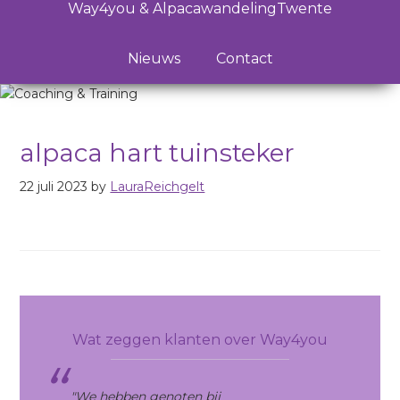
Way4you & AlpacawandelingTwente
Nieuws
Contact
alpaca hart tuinsteker
22 juli 2023
by
LauraReichgelt
Reader
Primary
Interactions
Sidebar
Wat zeggen klanten over Way4you
"We hebben genoten bij