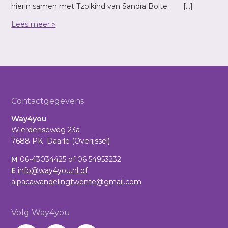
hierin samen met Tzolkind van Sandra Bolte. […]
Lees meer »
Footer
Contactgegevens
Way4you
Wierdenseweg 23a
7688 PK Daarle (Overijssel)
M
06-43034425 of 06 54953232
E
info@way4you.nl of
alpacawandelingtwente@gmail.com
Volg Way4you