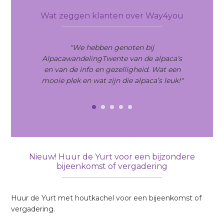
Interactions
Sidebar
Wat zeggen klanten over Way4you
"We hebben genoten bij
AlpacawandelingTwente van de alpaca’s
en van de info en gezelligheid. Wat een
mooie plek en wat zijn die alpaca’s leuk!"
Nieuw! Huur de Yurt voor een bijzondere
bijeenkomst of vergadering
Huur de Yurt met houtkachel voor een bijeenkomst of
vergadering.