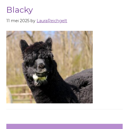
Blacky
11 mei 2025
by
LauraReichgelt
Reader
Primary